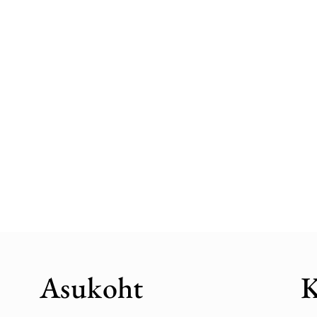
Asukoht
K