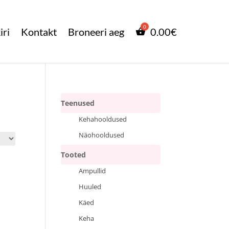
iri
Kontakt
Broneeri aeg
0.00
€
Teenused
Kehahooldused
Näohooldused
Tooted
Ampullid
Huuled
Käed
Keha